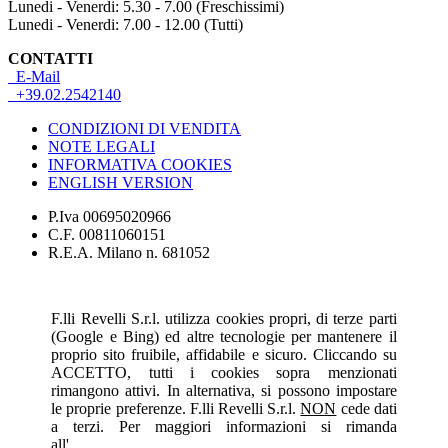
Lunedi - Venerdi: 5.30 - 7.00 (Freschissimi)
Lunedi - Venerdi: 7.00 - 12.00 (Tutti)
CONTATTI
E-Mail
+39.02.2542140
CONDIZIONI DI VENDITA
NOTE LEGALI
INFORMATIVA COOKIES
ENGLISH VERSION
P.Iva 00695020966
C.F. 00811060151
R.E.A. Milano n. 681052
F.lli Revelli S.r.l. utilizza cookies propri, di terze parti
(Google e Bing) ed altre tecnologie per mantenere il
proprio sito fruibile, affidabile e sicuro. Cliccando su
ACCETTO, tutti i cookies sopra menzionati
rimangono attivi. In alternativa, si possono impostare
le proprie preferenze. F.lli Revelli S.r.l.
NON
cede dati
a terzi. Per maggiori informazioni si rimanda
all'
INFORMATIVA ESTESA
.