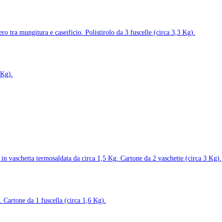
ro tra mungitura e caseificio. Polistirolo da 3 fuscelle (circa 3,3 Kg).
4Kg).
a in vaschetta termosaldata da circa 1,5 Kg. Cartone da 2 vaschette (circa 3 Kg).
. Cartone da 1 fuscella (circa 1,6 Kg).