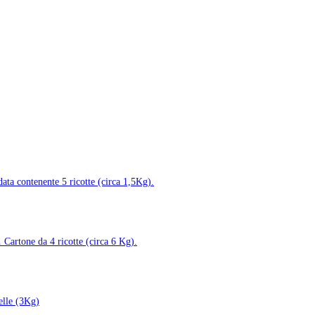
data contenente 5 ricotte (circa 1,5Kg).
 Cartone da 4 ricotte (circa 6 Kg).
elle (3Kg)