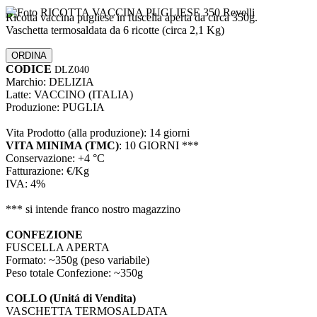
Ricotta vaccina pugliese in fuscella aperta da circa 350g.
Vaschetta termosaldata da 6 ricotte (circa 2,1 Kg)
ORDINA
CODICE
DLZ040
Marchio:
DELIZIA
Latte:
VACCINO (ITALIA)
Produzione:
PUGLIA
Vita Prodotto (alla produzione):
14 giorni
VITA
MINIMA
(TMC)
:
10 GIORNI
***
Conservazione:
+4 °C
Fatturazione:
€/Kg
IVA:
4%
*** si intende franco nostro magazzino
CONFEZIONE
FUSCELLA APERTA
Formato:
~350g (peso variabile)
Peso totale Confezione:
~350g
COLLO
(Unitá di Vendita)
VASCHETTA TERMOSALDATA