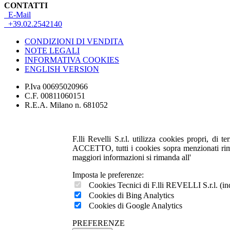
CONTATTI
E-Mail
+39.02.2542140
CONDIZIONI DI VENDITA
NOTE LEGALI
INFORMATIVA COOKIES
ENGLISH VERSION
P.Iva 00695020966
C.F. 00811060151
R.E.A. Milano n. 681052
F.lli Revelli S.r.l. utilizza cookies propri, di 
ACCETTO, tutti i cookies sopra menzionati rimang
maggiori informazioni si rimanda all'
INFORMA
Imposta le preferenze:
Cookies Tecnici di F.lli REVELLI S.r.l. (indis
Cookies di Bing Analytics
Cookies di Google Analytics
PREFERENZE