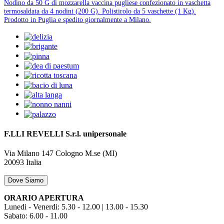
Nodino da 50 G di mozzarella vaccina pugliese confezionato in vaschetta
termosaldata da 4 nodini (200 G). Polistirolo da 5 vaschette (1 Kg).
Prodotto in Puglia e spedito giornalmente a Milano.
F.LLI REVELLI S.r.l.
unipersonale
Via Milano 147
Cologno M.se (MI)
20093
Italia
Dove Siamo
ORARIO APERTURA
Lunedi - Venerdi: 5.30 - 12.00 | 13.00 - 15.30
Sabato: 6.00 - 11.00