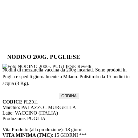
NODINO 200G. PUGLIESE
Nodini di mozzarella vaccina da 200g incartati. Sono prodotti in
Puglia e spediti giornalmente a Milano. Polistirolo da 15 nodini in
acqua (3 Kg).
ORDINA
CODICE
PLZ011
Marchio:
PALAZZO - MURGELLA
Latte:
VACCINO (ITALIA)
Produzione:
PUGLIA
Vita Prodotto (alla produzione):
18 giorni
VITA
MINIMA
(TMC)
:
15 GIORNI
***