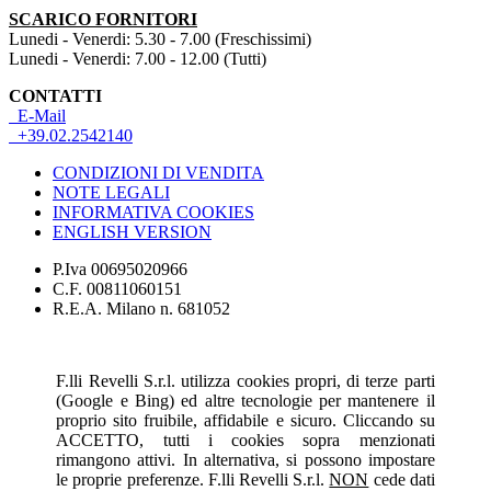
SCARICO FORNITORI
Lunedi - Venerdi: 5.30 - 7.00 (Freschissimi)
Lunedi - Venerdi: 7.00 - 12.00 (Tutti)
CONTATTI
E-Mail
+39.02.2542140
CONDIZIONI DI VENDITA
NOTE LEGALI
INFORMATIVA COOKIES
ENGLISH VERSION
P.Iva 00695020966
C.F. 00811060151
R.E.A. Milano n. 681052
F.lli Revelli S.r.l. utilizza cookies propri, di terze parti
(Google e Bing) ed altre tecnologie per mantenere il
proprio sito fruibile, affidabile e sicuro. Cliccando su
ACCETTO, tutti i cookies sopra menzionati
rimangono attivi. In alternativa, si possono impostare
le proprie preferenze. F.lli Revelli S.r.l.
NON
cede dati